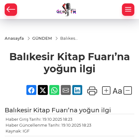
Anasayfa
GÜNDEM
Balıkesir
Kitap
Fuarı’na
Balıkesir Kitap Fuarı’na
yoğun
ilgi
yoğun ilgi
Balıkesir Kitap Fuarı’na yoğun ilgi
Haber Giriş Tarihi: 19.10.2025 18:23
Haber Güncellenme Tarihi: 19.10.2025 18:23
Kaynak: IGF