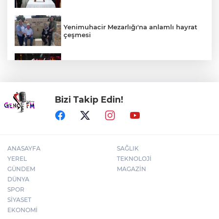
Yenimuhacir Mezarlığı'na anlamlı hayrat
çeşmesi
Bursa'da Aslı Hünel’den 'Açıkhava’da
müzik ziyafeti
Bizi Takip Edin!
30 ilde DEAŞ'a 104 gözaltı!
ANASAYFA
SAĞLIK
YEREL
TEKNOLOJİ
GÜNDEM
MAGAZİN
DÜNYA
SPOR
SİYASET
EKONOMİ