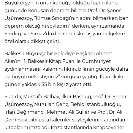
Büyükerşen’in onur konuğu olduğu fuarın ikinci
gününde konuşan deprem bilimci Prof. Dr. Şener
Üşümezsoy, “Kimse Sındırgı’nın adını bilmezken ben
deprem olacağını söyledim” derken, aynı zamanda
Sındırgı ve Simav’da deprem riski taşıyan bölgelere
özel olarak dikkat çekti.
Balıkesir Büyükşehir Belediye Başkanı Ahmet
Akın’ın “1. Balıkesir Kitap Fuarı ile Cumhuriyet
aydınlanmasını; kalemin, fikrin, bilimin gücüyle daha
da büyütmek istiyoruz” vurgusu yaptığı fuarı ilk iki
günde yaklaşık 35 bin kişi ziyaret etti.
Fuarda; Mustafa Balbay, İlker Başbuğ, Prof. Dr. Şener
Üşümezsoy, Nurullah Genç, Behiç İstanbulluoğlu,
İrfan Değirmenci, Mehmet Ali Güller ve Prof. Dr. Ali
Demirsoy gibi usta kalemler söyleşilerinin ardından
kitaplarını imzaladı. İmza stantlarında kitapseverler