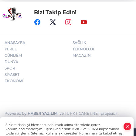
Bizi Takip Edin!
30 ilde DEAŞ'a 104 gözaltı!
ANASAYFA
SAĞLIK
YEREL
TEKNOLOJİ
GÜNDEM
MAGAZİN
DÜNYA
SPOR
SİYASET
EKONOMİ
Powered by
HABER YAZILIMI
ve TURKTICARET.NET projesidir
Copyright© 2006-2026 Tüm hakları saklıdır.
Sizlere daha iyi hizmet sunabilmek adına sitemizde çerez
konumlandırmaktayız. Kişisel verileriniz, KVKK ve GDPR kapsamında
toplanıp işlenir. Sitemizi kullanarak, çerezleri kullanmamızı kabul etmiş