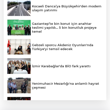
Kocaeli Darıca’ya Büyükşehir'den modern
ulaşım yatırımı
Gaziantep’te bin konut için anahtar
teslimi yapıldı... 5 bin konutluk projeye
temel
Gebzeli sporcu Akdeniz Oyunları'nda
Türkiye'yi temsil edecek
İzmir Karabağlar'da BİO fark yarattı
Yenimuhacir Mezarlığı'na anlamlı hayrat
çeşmesi
Bursa'da Aslı Hünel’den 'Açıkhava’da
müzik ziyafeti