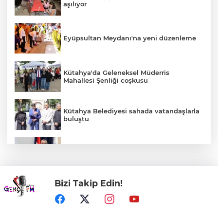
aşılıyor
Eyüpsultan Meydanı'na yeni düzenleme
Kütahya'da Geleneksel Müderris
Mahallesi Şenliği coşkusu
Kütahya Belediyesi sahada vatandaşlarla
buluştu
DEÜ Hastanesi'nde büyük dönüşüm
Bizi Takip Edin!
Uludağ İçecek, 1. FC Nürnberg’in resmi
sponsoru oldu