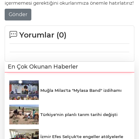
içermemesi gerektiğini okurlarımıza önemle hatırlatırız!
Gönder
Yorumlar (
0
)
En Çok Okunan Haberler
Muğla Milas'ta "Mylasa Band" izdihamı
Türkiye'nin planlı tarım tarihi değişti
İzmir Efes Selçuk'te engeller atölyelerle