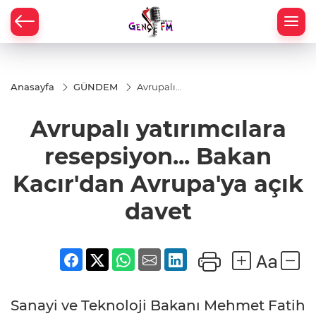
Anasayfa
GÜNDEM
Avrupalı
yatırımcılara
resepsiyon...
Avrupalı yatırımcılara
Bakan
Kacır'dan
Avrupa'ya
resepsiyon... Bakan
açık davet
Kacır'dan Avrupa'ya açık
davet
Sanayi ve Teknoloji Bakanı Mehmet Fatih