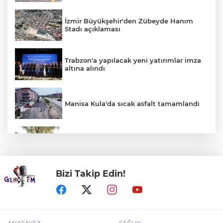
İzmir Büyükşehir'den Zübeyde Hanım
Stadı açıklaması
Trabzon'a yapılacak yeni yatırımlar imza
altına alındı
Manisa Kula'da sıcak asfalt tamamlandı
Denizli'de 'KoşuYolu' baştan sona
yenileniyor
Bizi Takip Edin!
Bozcaada mercan resifleri için koruma
seferberliği... 180 deniz canlısı türü kayıt
altına alındı