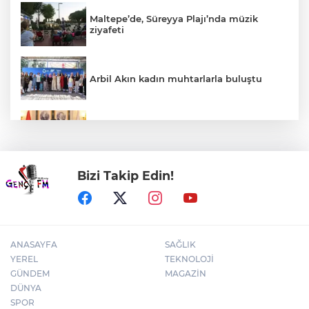
Maltepe’de, Süreyya Plajı’nda müzik
ziyafeti
Arbil Akın kadın muhtarlarla buluştu
Faili meçhul 2 cinayet daha aydınlatıldı
Bizi Takip Edin!
ABB'den mevsimlik tarım işçilerine
sağlık buluşması
ANASAYFA
SAĞLIK
YEREL
TEKNOLOJİ
GÜNDEM
MAGAZİN
DÜNYA
SPOR