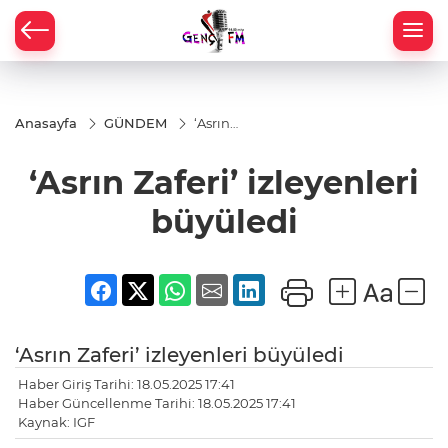
Anasayfa
GÜNDEM
‘Asrın
Zaferi’
izleyenleri
‘Asrın Zaferi’ izleyenleri
büyüledi
büyüledi
‘Asrın Zaferi’ izleyenleri büyüledi
Haber Giriş Tarihi: 18.05.2025 17:41
Haber Güncellenme Tarihi: 18.05.2025 17:41
Kaynak: IGF