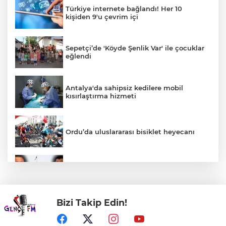
Türkiye internete bağlandı! Her 10
kişiden 9'u çevrim içi
Sepetçi’de 'Köyde Şenlik Var' ile çocuklar
eğlendi
Antalya'da sahipsiz kedilere mobil
kısırlaştırma hizmeti
Ordu’da uluslararası bisiklet heyecanı
Özgür Özel ve Veli Ağbaba için fezleke
hazırlandı!
Bizi Takip Edin!
Karacabey'de 38 bin 850 dekar arazi
modern sulamaya kavuşuyor