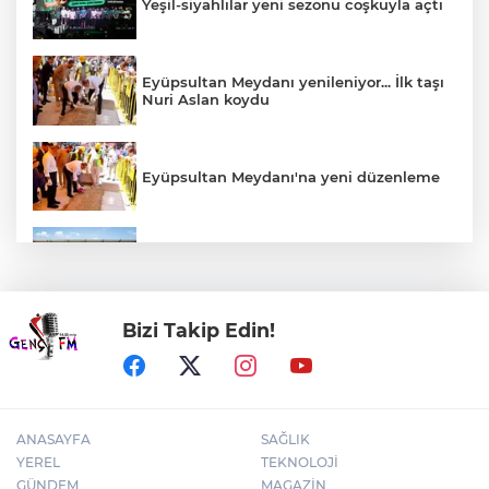
Yeşil-siyahlılar yeni sezonu coşkuyla açtı
Eyüpsultan Meydanı yenileniyor... İlk taşı
Nuri Aslan koydu
Eyüpsultan Meydanı'na yeni düzenleme
Uludağ İçecek, 1. FC Nürnberg’in resmi
sponsoru oldu
Bizi Takip Edin!
Kütahya'da Geleneksel Müderris
Mahallesi Şenliği coşkusu
ANASAYFA
SAĞLIK
YEREL
TEKNOLOJİ
GÜNDEM
MAGAZİN