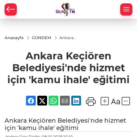
Anasayfa
GÜNDEM
Ankara
Keçiören
Belediyesi'nde
Ankara Keçiören
hizmet için
'kamu ihale'
eğitimi
Belediyesi'nde hizmet
için 'kamu ihale' eğitimi
Ankara Keçiören Belediyesi'nde hizmet
için 'kamu ihale' eğitimi
Haber Giriş Tarihi: 09.10.2025 10:10