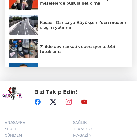
meselelerde pusula net olmalı
Kocaeli Darıca’ya Büyükşehir'den modern
ulaşım yatırımı
71 ilde dev narkotik operasyonu: 844
tutuklama
BNP Paribas Cardif Türkiye'nin İç
Denetim Direktörü Mustafa Güneş oldu
Bizi Takip Edin!
Muğla Seydikemer'de yangın sonrası
seferberlik
ANASAYFA
SAĞLIK
YEREL
TEKNOLOJİ
GÜNDEM
MAGAZİN