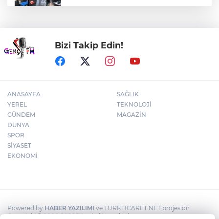
71 ilde dev narkotik operasyonu: 844
tutuklama
Bizi Takip Edin!
BNP Paribas Cardif Türkiye'nin İç
Denetim Direktörü Mustafa Güneş oldu
ANASAYFA
SAĞLIK
YEREL
TEKNOLOJİ
GÜNDEM
MAGAZİN
DÜNYA
SPOR
SİYASET
EKONOMİ
Powered by
HABER YAZILIMI
ve TURKTICARET.NET projesidir
Copyright© 2006-2026 Tüm hakları saklıdır.