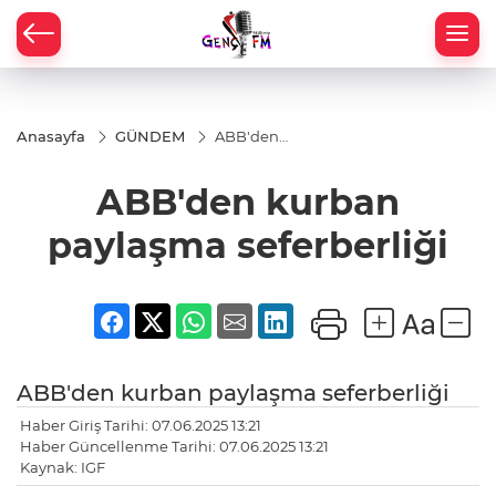
Anasayfa
GÜNDEM
ABB'den
kurban
paylaşma
ABB'den kurban
seferberliği
paylaşma seferberliği
ABB'den kurban paylaşma seferberliği
Haber Giriş Tarihi: 07.06.2025 13:21
Haber Güncellenme Tarihi: 07.06.2025 13:21
Kaynak: IGF