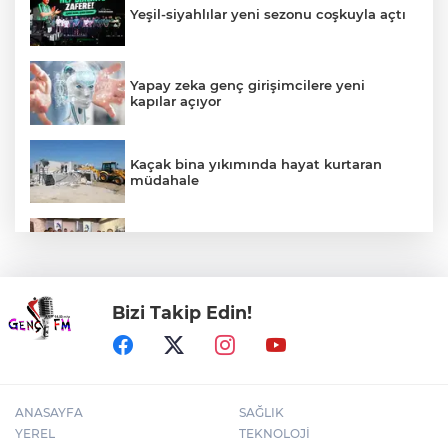
Yeşil-siyahlılar yeni sezonu coşkuyla açtı
Yapay zeka genç girişimcilere yeni
kapılar açıyor
Kaçak bina yıkımında hayat kurtaran
müdahale
Mühendis Tek-Sen Bayındırlık’tan tarihi
adım: İlk şube Diyarbakır’da açıldı
Bizi Takip Edin!
Kütahya'da Geleneksel Müderris
Mahallesi Şenliği coşkusu
ANASAYFA
SAĞLIK
YEREL
TEKNOLOJİ