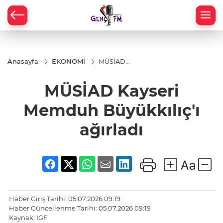
Anasayfa
EKONOMİ
MÜSİAD
Kayseri
Memduh
MÜSİAD Kayseri
Büyükkılıç'ı
ağırladı
Memduh Büyükkılıç'ı
ağırladı
Haber Giriş Tarihi: 05.07.2026 09:19
Haber Güncellenme Tarihi: 05.07.2026 09:19
Kaynak: IGF