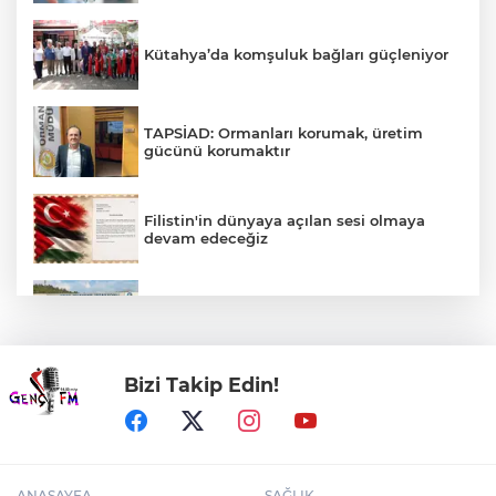
Kütahya’da komşuluk bağları güçleniyor
TAPSİAD: Ormanları korumak, üretim
gücünü korumaktır
Filistin'in dünyaya açılan sesi olmaya
devam edeceğiz
Anadolu Dostluk Rallisi'nde ilk yarı
tamamlandı
Bizi Takip Edin!
Eskişehir'de Kentpark Yapay Plajı yeni
sezonda hizmete açıldı
ANASAYFA
SAĞLIK