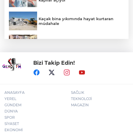
Kaçak bina yıkımında hayat kurtaran
müdahale
Mühendis Tek-Sen Bayındırlık’tan tarihi
adım: İlk şube Diyarbakır’da açıldı
Bizi Takip Edin!
Kütahya'da Geleneksel Müderris
Mahallesi Şenliği coşkusu
ANASAYFA
SAĞLIK
YEREL
TEKNOLOJİ
GÜNDEM
MAGAZİN
DÜNYA
SPOR
SİYASET
EKONOMİ