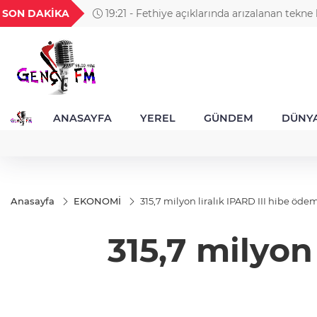
GEL
TND
BGN
VND
SON DAKİKA
19:21 - Orman yangınlarında soruşturma sü
86
18,2794
16,2886
27,9743
0,0018
şüpheliden 9'u tutuklandı
ANASAYFA
YEREL
GÜNDEM
DÜNY
Anasayfa
EKONOMİ
315,7 milyon liralık IPARD III hibe öd
315,7 milyon