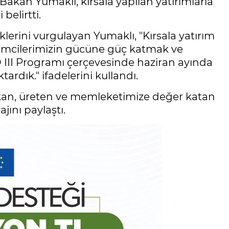
kan Yumaklı, kırsala yapılan yatırımlarla
belirtti.
lerini vurgulayan Yumaklı, "Kırsala yatırım
işimcilerimizin gücüne güç katmak ve
 III Programı çerçevesinde haziran ayında
ardık." ifadelerini kullandı.
ıkan, üreten ve memleketimize değer katan
jını paylaştı.