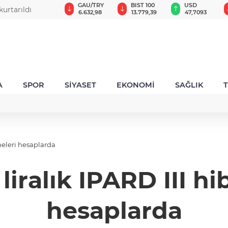
GAU/TRY
BIST 100
USD
EUR
rüyor.. 34
6.632,98
13.779,39
47,7093
55,1424
A
SPOR
SİYASET
EKONOMİ
SAĞLIK
emeleri hesaplarda
 liralık IPARD III h
hesaplarda