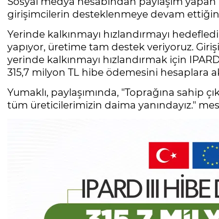
Sosyal medya hesabından paylaşım yapan Ba
girişimcilerin desteklenmeye devam ettiğini 
Yerinde kalkınmayı hızlandırmayı hedefledik
yapıyor, üretime tam destek veriyoruz. Gir
yerinde kalkınmayı hızlandırmak için IPARD
315,7 milyon TL hibe ödemesini hesaplara akt
Yumaklı, paylaşımında, "Toprağına sahip ç
tüm üreticilerimizin daima yanındayız." mesa