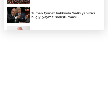
Turhan Çömez hakkında 'halkı yanıltıcı
bilgiyi yayma' soruşturması
Menderes Belediye Başkanı İlkay Çiçek
görevden uzaklaştırıldı
Kayseri YHT hattına sıkı takip