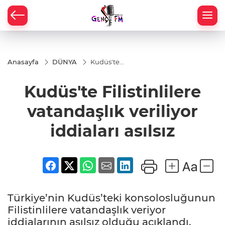
Anasayfa
DÜNYA
Kudüs'te
Filistinlilere
vatandaşlık
Kudüs'te Filistinlilere
veriliyor
iddiaları
asılsız
vatandaşlık veriliyor
iddiaları asılsız
Türkiye’nin Kudüs’teki konsolosluğunun
Filistinlilere vatandaşlık veriyor
iddialarının asılsız olduğu açıklandı.