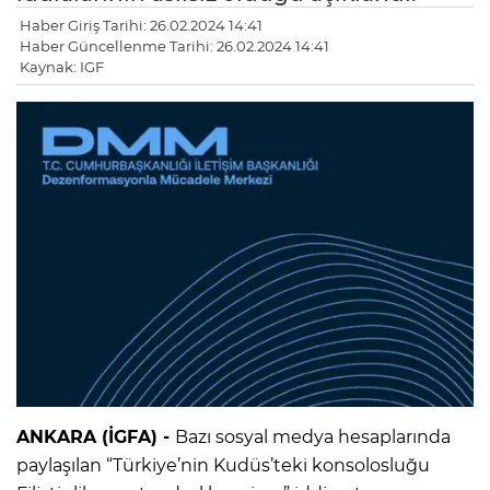
Haber Giriş Tarihi: 26.02.2024 14:41
Haber Güncellenme Tarihi: 26.02.2024 14:41
Kaynak: IGF
ANKARA (İGFA) -
Bazı sosyal medya hesaplarında
paylaşılan “Türkiye’nin Kudüs’teki konsolosluğu