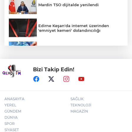
Mardin TSO dijitalde yenilendi
Edirne Keşan'da internet üzerinden
'emniyet kemeri' dolandırıcılığı
Türkiye internete bağlandı! Her 10
kişiden 9'u çevrim içi
Bizi Takip Edin!
Antalya Muratpaşa'da çocukların
gelişimine cimnastik desteği
ANASAYFA
SAĞLIK
YEREL
TEKNOLOJİ
GÜNDEM
MAGAZİN
DÜNYA
SPOR
SİYASET