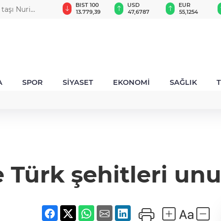
GAU/TRY
BIST 100
USD
EUR
 taşı Nuri
6.660,55
13.779,39
47,6787
55,1254
A
SPOR
SİYASET
EKONOMİ
SAĞLIK
 Türk şehitleri un