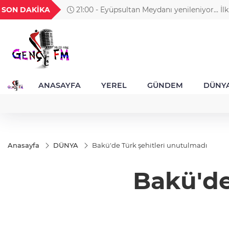
GEL
TND
BGN
VND
SON DAKİKA
21:00 - Eyüpsultan Meydanı yenileniyor... İlk
49
18,2677
16,3788
27,9743
0,0018
Aslan koydu
ANASAYFA
YEREL
GÜNDEM
DÜNY
Anasayfa
DÜNYA
Bakü'de Türk şehitleri unutulmadı
Bakü'de