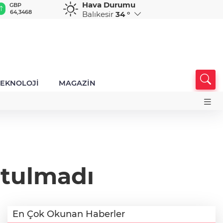
Hava Durumu
GBP
CHF
CAD
RUB
A
64,3468
59,0083
34,1883
0,5822
1
Balıkesir
34 °
TEKNOLOJİ
MAGAZİN
utulmadı
En Çok Okunan Haberler