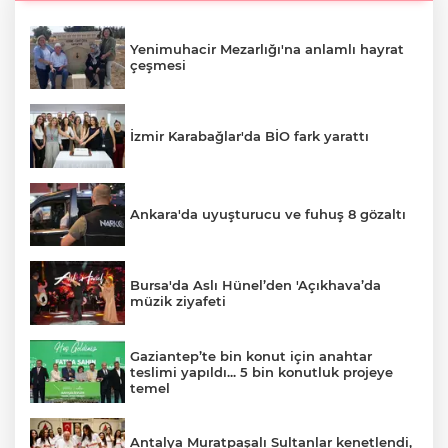
Yenimuhacir Mezarlığı'na anlamlı hayrat
çeşmesi
İzmir Karabağlar'da BİO fark yarattı
Ankara'da uyuşturucu ve fuhuş 8 gözaltı
Bursa'da Aslı Hünel’den 'Açıkhava’da
müzik ziyafeti
Gaziantep’te bin konut için anahtar
teslimi yapıldı... 5 bin konutluk projeye
temel
Antalya Muratpaşalı Sultanlar kenetlendi,