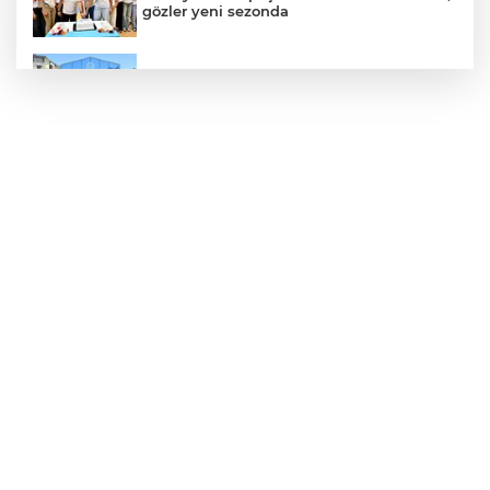
gözler yeni sezonda
Bursa Yıldırım'da çocuklar hem öğreniyor
hem eğleniyor
30 ilde DEAŞ'a 104 gözaltı!