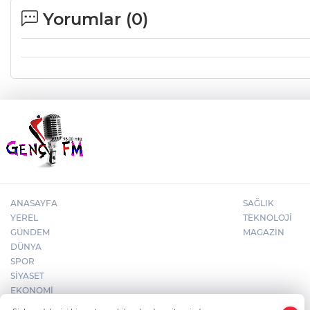
Yorumlar (
0
)
ANASAYFA
SAĞLIK
YEREL
TEKNOLOJİ
GÜNDEM
MAGAZİN
DÜNYA
SPOR
SİYASET
EKONOMİ
×