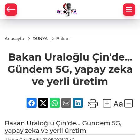
Anasayfa
DÜNYA
Bakan
Uraloğlu
Çin'de...
Bakan Uraloğlu Çin'de...
Gündem
5G,
yapay
Gündem 5G, yapay zeka
zeka ve
yerli
ve yerli üretim
üretim
Bakan Uraloğlu Çin'de... Gündem 5G,
yapay zeka ve yerli üretim
Haber Giriş Tarihi: 22.05.2025 17:42