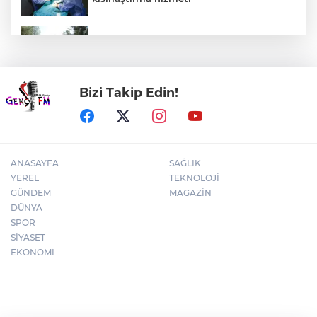
Bursa İnegöl Millet Bahçesi’nde üst yapı
çalışmaları başladı
Bizi Takip Edin!
Üsküdar’da Başkan Vekili seçimi krizi!
Geçersiz oy tartışması çıktı
ANASAYFA
SAĞLIK
YEREL
TEKNOLOJİ
GÜNDEM
MAGAZİN
DÜNYA
SPOR
SİYASET
EKONOMİ